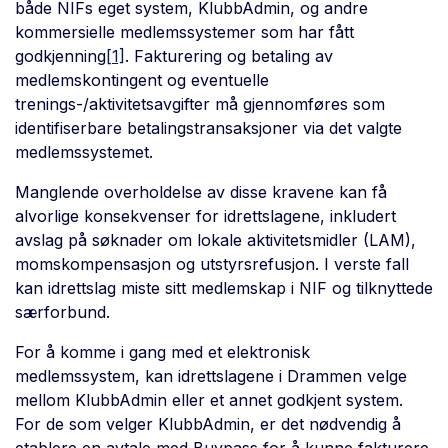
både NIFs eget system, KlubbAdmin, og andre
kommersielle medlemssystemer som har fått
godkjenning
[1]
. Fakturering og betaling av
medlemskontingent og eventuelle
trenings-/aktivitetsavgifter må gjennomføres som
identifiserbare betalingstransaksjoner via det valgte
medlemssystemet.
Manglende overholdelse av disse kravene kan få
alvorlige konsekvenser for idrettslagene, inkludert
avslag på søknader om lokale aktivitetsmidler (LAM),
momskompensasjon og utstyrsrefusjon. I verste fall
kan idrettslag miste sitt medlemskap i NIF og tilknyttede
særforbund.
For å komme i gang med et elektronisk
medlemssystem, kan idrettslagene i Drammen velge
mellom KlubbAdmin eller et annet godkjent system.
For de som velger KlubbAdmin, er det nødvendig å