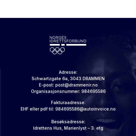
Adresse:
Schwartzgate 6a, 3043 DRAMMEN
E-post:
post@drammenir.no
Organisasjonsnummer: 984695586
Fakturaadresse:
EHF eller pdf til:
984695586@autoinvoice.no
Besøksadresse:
Idrettens Hus, Marienlyst – 3. etg