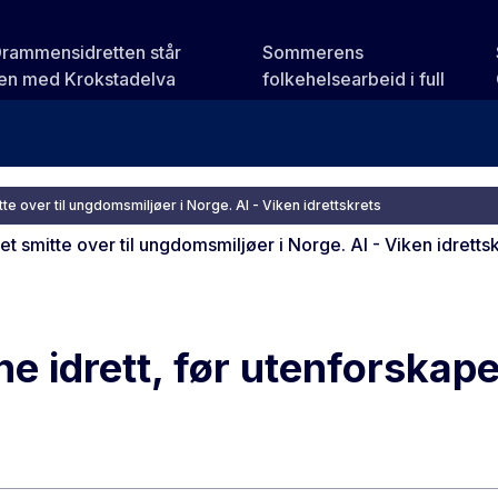
Drammensidretten står
Sommerens
n med Krokstadelva
folkehelsearbeid i full
gang
te over til ungdomsmiljøer i Norge. AI - Viken idrettskrets
e idrett, før utenforskape