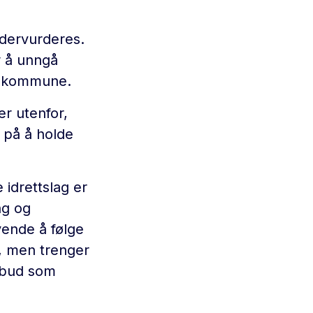
ndervurderes.
or å unngå
lt kommune.
r utenfor,
på å holde
 idrettslag er
ng og
vende å følge
a, men trenger
ilbud som