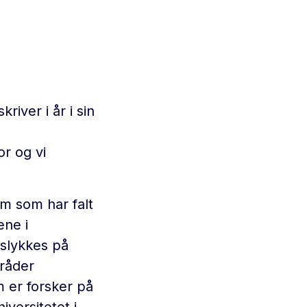
kriver i år i sin
or og vi
m som har falt
ene i
slykkes på
mråder
m er forsker på
versitetet i