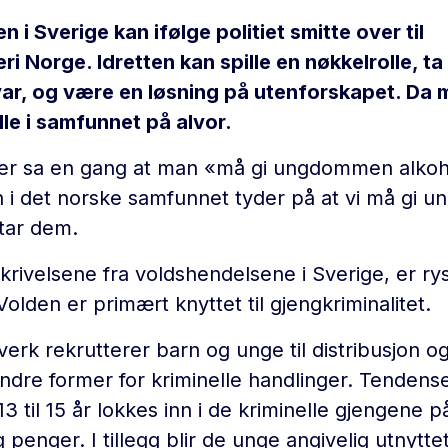
i Sverige kan ifølge politiet smitte over til
i Norge. Idretten kan spille en nøkkelrolle, ta 
r, og være en løsning på utenforskapet. Da 
lle i samfunnet på alvor.
er sa en gang at man «må gi ungdommen alkoho
 i det norske samfunnet tyder på at vi må gi un
 tar dem.
krivelsene fra voldshendelsene i Sverige, er r
 Volden er primært knyttet til gjengkriminalitet.
tverk rekrutterer barn og unge til distribusjon 
andre former for kriminelle handlinger. Tenden
13 til 15 år lokkes inn i de kriminelle gjengene på
 penger. I tillegg blir de unge angivelig utnytte