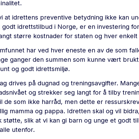
nalitet.
i at idrettens preventive betydning ikke kan u
t godt idrettstilbud i Norge, er en investering f
langt større kostnader for staten og hver enke
funnet har ved hver eneste en av de som falle
nge ganger den summen som kunne vært brukt 
unt og godt idrettsmiljø.
lag drives på dugnad og treningsavgifter. Mange
dsnivået og strekker seg langt for å tilby treni
il de som ikke harråd, men dette er ressurskre
villig mamma og pappa. Idretten skal og vil bidr
støtte, slik at vi kan gi barn og unge et godt t
falle utenfor.