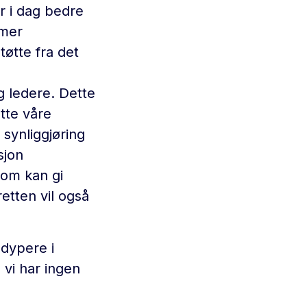
ør i dag bedre
 mer
øtte fra det
 ledere. Dette
ette våre
 synliggjøring
sjon
som kan gi
retten vil også
 dypere i
vi har ingen