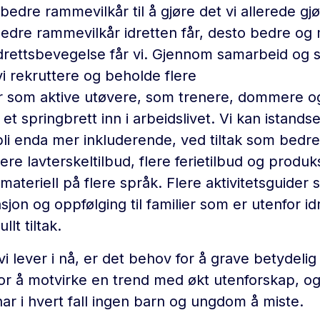
bedre rammevilkår til å gjøre det vi allerede gj
bedre rammevilkår idretten får, desto bedre og
drettsbevegelse får vi. Gjennom samarbeid og st
vi rekruttere og beholde flere
 som aktive utøvere, som trenere, dommere og
t springbrett inn i arbeidslivet. Vi kan istands
å bli enda mer inkluderende, ved tiltak som bedre
lere lavterskeltilbud, flere ferietilbud og produk
ateriell på flere språk. Flere aktivitetsguider 
sjon og oppfølging til familier som er utenfor id
llt tiltak.
vi lever i nå, er det behov for å grave betydelig
 å motvirke en trend med økt utenforskap, og 
 har i hvert fall ingen barn og ungdom å miste.