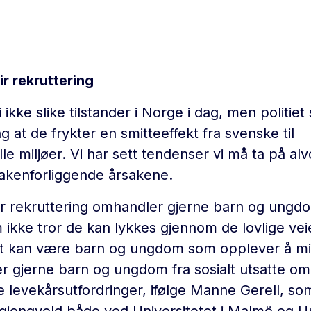
r rekruttering
 ikke slike tilstander i Norge i dag, men politiet s
g at de frykter en smitteeffekt fra svenske til
le miljøer. Vi har sett tendenser vi må ta på alv
bakenforliggende årsakene.
 rekruttering omhandler gjerne barn og ungdo
 ikke tror de kan lykkes gjennom de lovlige vei
t kan være barn og ungdom som opplever å mi
er gjerne barn og ungdom fra sosialt utsatte o
 levekårsutfordringer, ifølge Manne Gerell, so
 gjengvold både ved Universitetet i Malmö og Uni