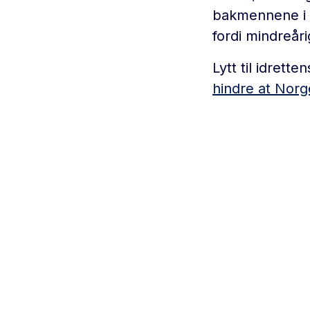
bakmennene i d
fordi mindreåri
Lytt til idrett
hindre at Norg