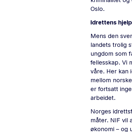
Oslo.
Idrettens hje
Mens den svens
landets trolig
ungdom som fal
fellesskap. Vi
våre. Her kan i
mellom norske 
er fortsatt inge
arbeidet.
Norges idretts
måter. NIF vil 
økonomi – og u