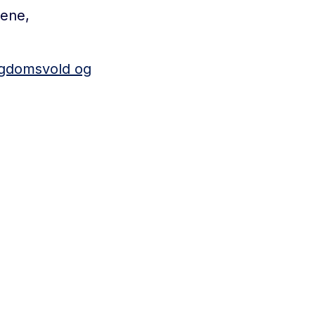
gene,
ungdomsvold og