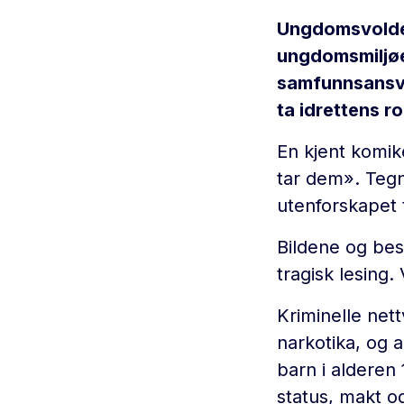
Ungdomsvolden 
ungdomsmiljøer
samfunnsansva
ta idrettens ro
En kjent komik
tar dem». Tegn
utenforskapet
Bildene og bes
tragisk lesing.
Kriminelle net
narkotika, og 
barn i alderen 
status, makt og