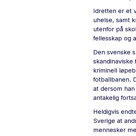
Idretten er et 
uhelse, samt k
utenfor på sko
fellesskap og 
Den svenske su
skandinaviske 
kriminell løpeb
fotballbanen. D
at dersom han i
antakelig forts
Heldigvis endt
Sverige at and
mennesker med