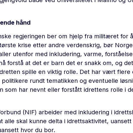
lpende hånd
ke regjeringen ber om hjelp fra militæret for 
 største krise etter andre verdenskrig, bør Nor
ler utenfor med inkludering, varme, forståelse
 må forstå at det er barn det er snakk om, og de
dretten spille en viktig rolle. Det har vært flere
politikere rundt tematikken og eventuelle løsn
n som har nevnt eller forstått idrettens rolle i d
forbund (NIF) arbeider med inkludering i idrett
at alle skal kunne delta i idrettsaktivitet, uanse
ansett hvor du bor.