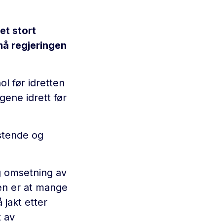
et stort
må regjeringen
l før idretten
gene idrett før
ystende og
og omsetning av
sen er at mange
 jakt etter
t av