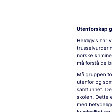
Utenforskap gi
Heldigvis har vi
trusselvurderin
norske kriminel
må forstå de 
Målgruppen for
utenfor og som
samfunnet. De
skolen. Dette 
med betydelige
kriminalitet og