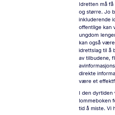
Idretten må få 
og større. Jo 
inkluderende i
offentlige kan 
ungdom lenger
kan også være e
idrettslag til 
av tilbudene, f
avinformasjonsm
direkte informa
være et effektfu
I den dyrtiden 
lommeboken for
tid å miste. Vi