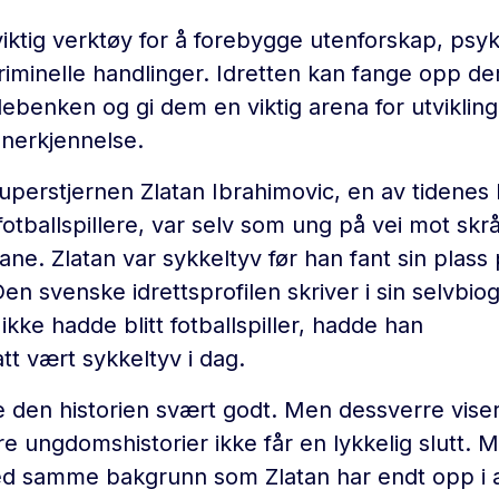
viktig verktøy for å forebygge utenforskap, psyk
riminelle handlinger. Idretten kan fange opp de
lebenken og gi dem en viktig arena for utvikling
anerkjennelse.
perstjernen Zlatan Ibrahimovic, en av tidenes
fotballspillere, var selv som ung på vei mot skr
ane. Zlatan var sykkeltyv før han fant sin plass
en svenske idrettsprofilen skriver i sin selvbiog
kke hadde blitt fotballspiller, hadde han
att vært sykkeltyv i dag.
e den historien svært godt. Men dessverre vise
re ungdomshistorier ikke får en lykkelig slutt.
 samme bakgrunn som Zlatan har endt opp i al