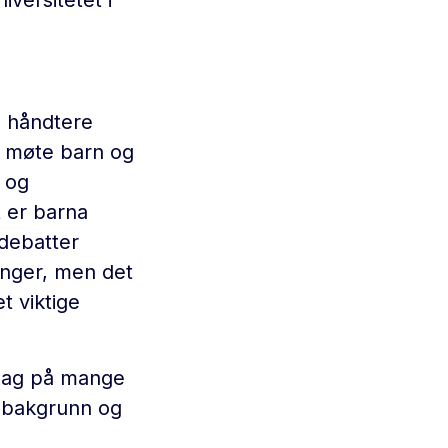
å håndtere
ge møte barn og
 og
t er barna
 debatter
inger, men det
et viktige
slag på mange
tt bakgrunn og