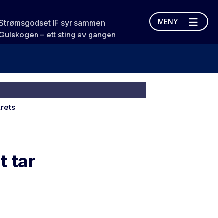
MENY
Strømsgodset IF syr sammen
Gulskogen – ett sting av gangen
t tar