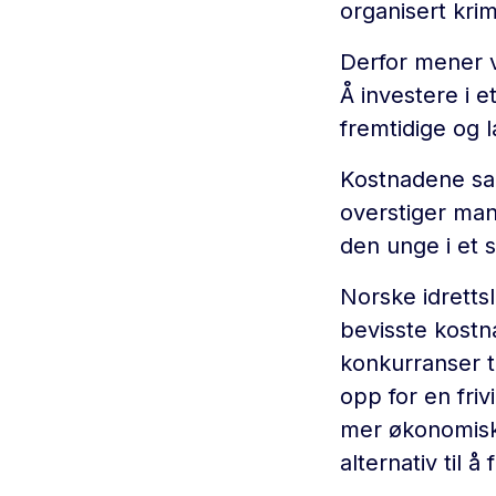
organisert krimi
Derfor mener v
Å investere i e
fremtidige og 
Kostnadene sam
overstiger ma
den unge i et s
Norske idretts
bevisste kostna
konkurranser t
opp for en fri
mer økonomisk 
alternativ til å 