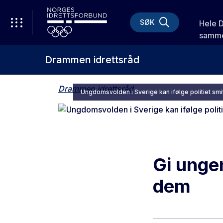
SØK
Hele 
samme
Drammen idrettsråd
Drammen idrettsråd
Ungdomsvolden i Sverige kan ifølge politiet smit
Gi ungen
dem