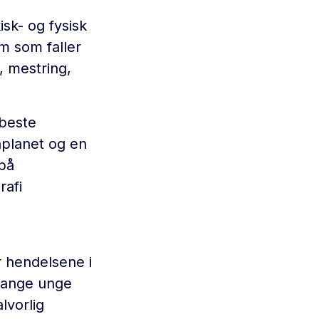
isk- og fysisk
m som faller
, mestring,
 beste
åplanet og en
 på
rafi
r hendelsene i
 Mange unge
vorlig