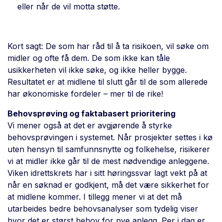
eller når de vil motta støtte.
Kort sagt: De som har råd til å ta risikoen, vil søke om
midler og ofte få dem. De som ikke kan tåle
usikkerheten vil ikke søke, og ikke heller bygge.
Resultatet er at midlene til slutt går til de som allerede
har økonomiske fordeler – mer til de rike!
Behovsprøving og faktabasert prioritering
Vi mener også at det er avgjørende å styrke
behovsprøvingen i systemet. Når prosjekter settes i kø
uten hensyn til samfunnsnytte og folkehelse, risikerer
vi at midler ikke går til de mest nødvendige anleggene.
Viken idrettskrets har i sitt høringssvar lagt vekt på at
når en søknad er godkjent, må det være sikkerhet for
at midlene kommer. I tillegg mener vi at det må
utarbeides bedre behovsanalyser som tydelig viser
hvor det er størst behov for nye anlegg. Per i dag er