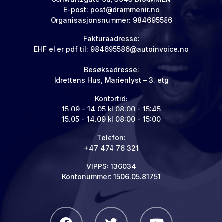
E-post:
post@drammenir.no
Organisasjonsnummer: 984695586
Fakturaadresse:
EHF eller pdf til:
984695586@autoinvoice.no
Besøksadresse:
Idrettens Hus, Marienlyst – 3. etg
Kontortid
:
15.09 - 14.05 kl 08:00 - 15:45
15.05 - 14.09 kl 08:00 - 15:00
Telefon:
+47 474 76 321
VIPPS: 136034
Kontonummer: 1506.05.81751