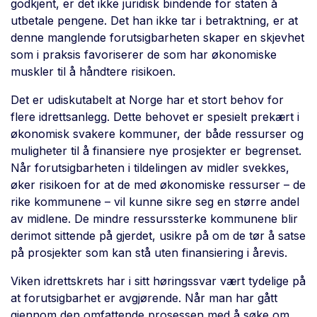
godkjent, er det ikke juridisk bindende for staten å
utbetale pengene. Det han ikke tar i betraktning, er at
denne manglende forutsigbarheten skaper en skjevhet
som i praksis favoriserer de som har økonomiske
muskler til å håndtere risikoen.
Det er udiskutabelt at Norge har et stort behov for
flere idrettsanlegg. Dette behovet er spesielt prekært i
økonomisk svakere kommuner, der både ressurser og
muligheter til å finansiere nye prosjekter er begrenset.
Når forutsigbarheten i tildelingen av midler svekkes,
øker risikoen for at de med økonomiske ressurser – de
rike kommunene – vil kunne sikre seg en større andel
av midlene. De mindre ressurssterke kommunene blir
derimot sittende på gjerdet, usikre på om de tør å satse
på prosjekter som kan stå uten finansiering i årevis.
Viken idrettskrets har i sitt høringssvar vært tydelige på
at forutsigbarhet er avgjørende. Når man har gått
gjennom den omfattende prosessen med å søke om