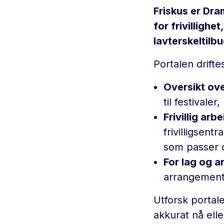
Friskus er Dr
for frivilligh
lavterskeltilbu
Portalen drift
Oversikt ove
til festivale
Frivillig arbe
frivilligsent
som passer d
For lag og a
arrangemente
Utforsk portal
akkurat nå elle