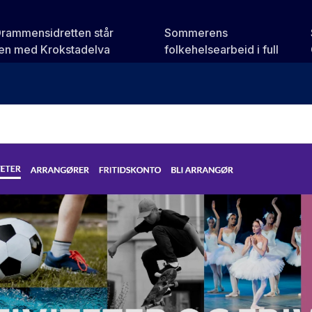
Drammensidretten står
Sommerens
n med Krokstadelva
folkehelsearbeid i full
gang