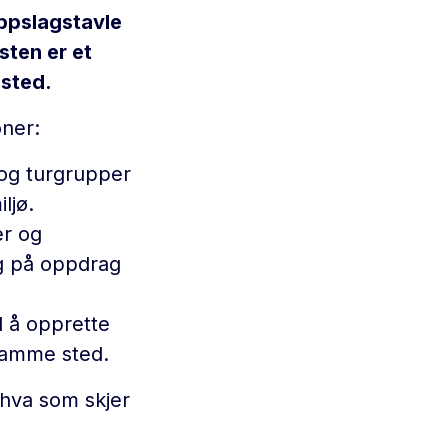
oppslagstavle
sten er et
 sted.
oner:
 og turgrupper
ljø.
er og
deg på oppdrag
l å opprette
samme sted.
 hva som skjer