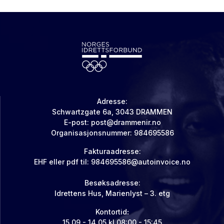
Adresse:
Schwartzgate 6a, 3043 DRAMMEN
E-post:
post@drammenir.no
Organisasjonsnummer: 984695586
Fakturaadresse:
EHF eller pdf til:
984695586@autoinvoice.no
Besøksadresse:
Idrettens Hus, Marienlyst – 3. etg
Kontortid
:
15.09 - 14.05 kl 08:00 - 15:45