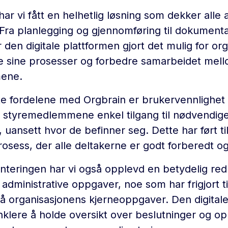
ar vi fått en helhetlig løsning som dekker alle 
 Fra planlegging og gjennomføring til dokument
 den digitale plattformen gjort det mulig for or
e sine prosesser og forbedre samarbeidet mel
ene.
te fordelene med Orgbrain er brukervennlighet og
r styremedlemmene enkel tilgang til nødvendi
 uansett hvor de befinner seg. Dette har ført t
rosess, der alle deltakerne er godt forberedt og
teringen har vi også opplevd en betydelig red
 administrative oppgaver, noe som har frigjort t
 på organisasjonens kjerneoppgaver. Den digital
enklere å holde oversikt over beslutninger og o