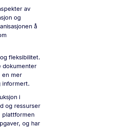
aspekter av
asjon og
ganisasjonen å
lom
 fleksibilitet.
ge dokumenter
il en mer
 informert.
uksjon i
id og ressurser
e plattformen
ppgaver, og har