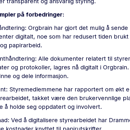
mer transparent og ansvarlig styring.
mpler på forbedringer:
ndtering: Orgbrain har gjort det mulig å sende 
ter digitalt, noe som har redusert tiden brukt
 og papirarbeid.
håndtering: Alle dokumenter relatert til styre
ater og protokoller, lagres nå digitalt i Orgbrain.
finne og dele informasjon.
nt: Styremedlemmene har rapportert om økt 
tyrearbeidet, takket være den brukervennlige p
re å holde seg oppdatert og involvert.
ad: Ved å digitalisere styrearbeidet har Dramm
e kostnader knyttet til papirutskrifter.