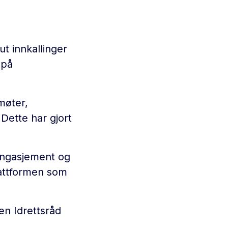
ut innkallinger
 på
møter,
 Dette har gjort
engasjement og
lattformen som
en Idrettsråd