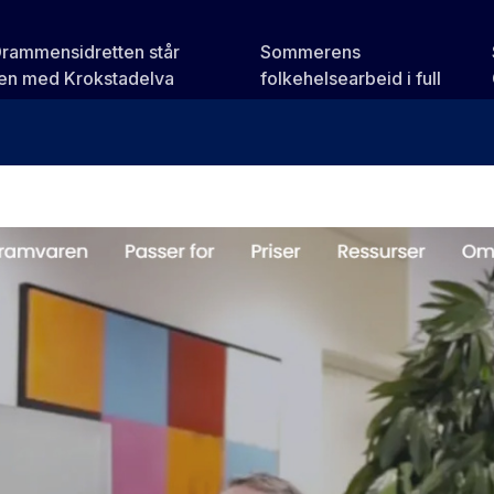
Drammensidretten står
Sommerens
n med Krokstadelva
folkehelsearbeid i full
gang