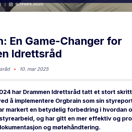
n: En Game-Changer for
 Idrettsråd
sråd
•
10. mar 2025
024 har Drammen Idrettsråd tatt et stort skrit
 ved å implementere Orgbrain som sin styrepor
r markert en betydelig forbedring i hvordan 
 styrearbeid, og har gitt en mer effektiv og pro
l dokumentasjon og møtehåndtering.