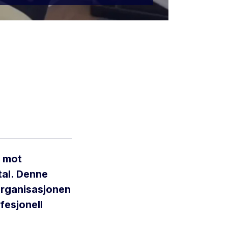
t mot
tal. Denne
organisasjonen
fesjonell