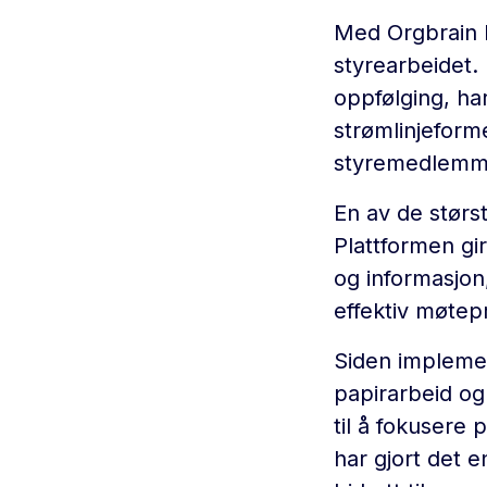
Med Orgbrain h
styrearbeidet.
oppfølging, har
strømlinjeform
styremedlemm
En av de størs
Plattformen gi
og informasjon,
effektiv møtep
Siden implemen
papirarbeid og
til å fokusere
har gjort det 