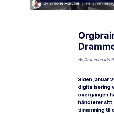
Orgbrai
Drammen
Av
Drammen idrett
Siden januar 2
digitalisering
overgangen ha
håndterer sitt
tilnærming ti