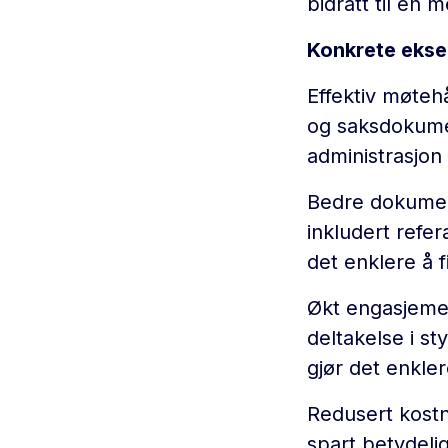
bidratt til en 
Konkrete ekse
Effektiv møtehå
og saksdokumen
administrasjon
Bedre dokument
inkludert refer
det enklere å 
Økt engasjeme
deltakelse i s
gjør det enkle
Redusert kostn
spart betydelig