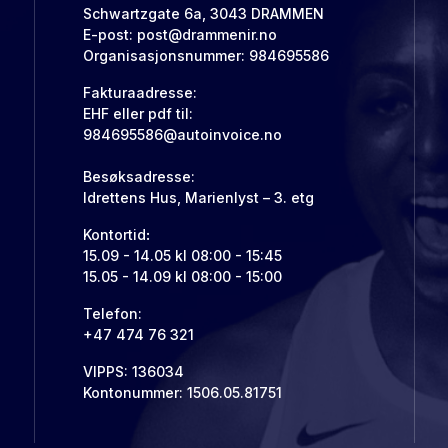
Schwartzgate 6a, 3043 DRAMMEN
E-post:
post@drammenir.no
Organisasjonsnummer: 984695586
Fakturaadresse:
EHF eller pdf til:
984695586@autoinvoice.no
Besøksadresse:
Idrettens Hus, Marienlyst – 3. etg
Kontortid
:
15.09 - 14.05 kl 08:00 - 15:45
15.05 - 14.09 kl 08:00 - 15:00
Telefon:
+47 474 76 321
VIPPS: 136034
Kontonummer: 1506.05.81751