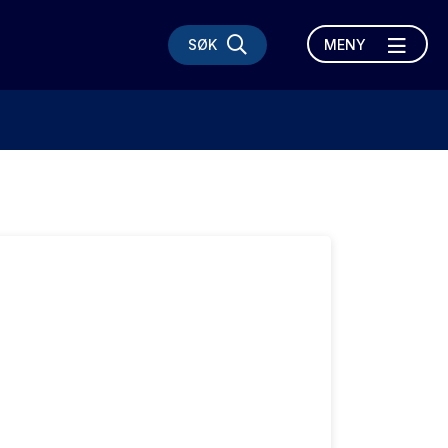
SØK
MENY