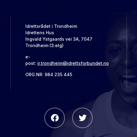
Idrettsrådet i Trondheim
Idrettens Hus
Ingvald Ystgaards vei 3A, 7047
Trondheim (3.etg)
e-
post:
ir.trondheim@idrettsforbundet.no
ORG.NR: 984 235 445