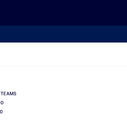
er TEAMS
00
00