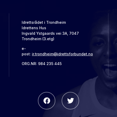
Idrettsrådet i Trondheim
Idrettens Hus
Ingvald Ystgaards vei 3A, 7047
Trondheim (3.etg)
e-
post:
ir.trondheim@idrettsforbundet.no
ORG.NR: 984 235 445