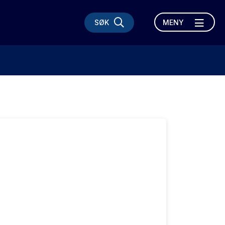
SØK
MENY