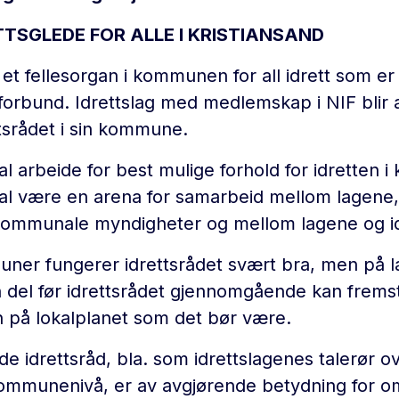
TTSGLEDE FOR ALLE I KRISTIANSAND
 et fellesorgan i kommunen for all idrett som er r
forbund. Idrettslag med medlemskap i NIF blir 
tsrådet i sin kommune.
kal arbeide for best mulige forhold for idretten
kal være en arena for samarbeid mellom lagene
kommunale myndigheter og mellom lagene og id
ner fungerer idrettsrådet svært bra, men på l
n del før idrettsrådet gjennomgående kan frems
an på lokalplanet som det bør være.
e idrettsråd, bla. som idrettslagenes talerør ov
kommunenivå, er av avgjørende betydning for om