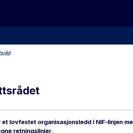
tsråd
ttsrådet
r et lovfestet organisasjonsledd i NIF-linjen m
ne retningslinjer.