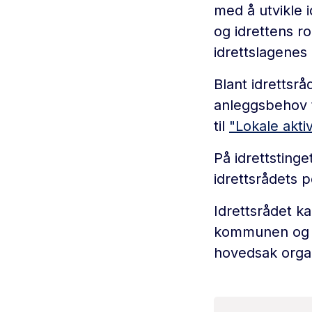
med å utvikle i
og idrettens r
idrettslagene
Blant idrettsr
anleggsbehov t
til
"Lokale akti
På idrettstinge
idrettsrådets p
Idrettsrådet k
kommunen og fo
hovedsak organi