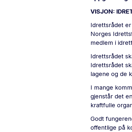
VISJON: IDRE
Idrettsrådet er
Norges Idretts
medlem i idret
Idrettsrådet s
Idrettsrådet s
lagene og de 
I mange kommu
gjenstår det e
kraftfulle org
Godt fungerend
offentlige på 