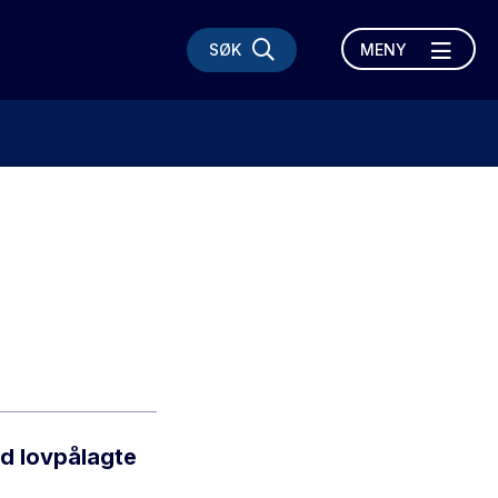
SØK
MENY
ed lovpålagte