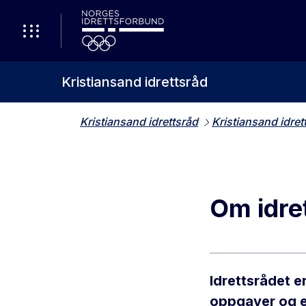
Kristiansand idrettsråd
Kristiansand idrettsråd
Kristiansand idret
Om idre
Idrettsrådet e
oppgaver og eg