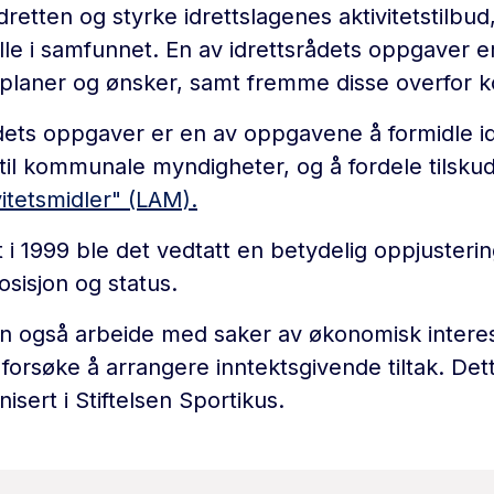
dretten og styrke idrettslagenes aktivitetstilbu
olle i samfunnet. En av idrettsrådets oppgaver e
s planer og ønsker, samt fremme disse overfor
ådets oppgaver er en av oppgavene å formidle i
il kommunale myndigheter, og å fordele tilsk
vitetsmidler" (LAM).
t i 1999 ble det vedtatt en betydelig oppjusterin
osisjon og status.
an også arbeide med saker av økonomisk interes
rsøke å arrangere inntektsgivende tiltak. Dette
sert i Stiftelsen Sportikus.