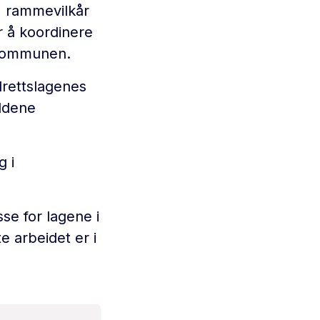
d, rammevilkår
r å koordinere
 kommunen.
drettslagenes
uddene
g i
se for lagene i
 arbeidet er i