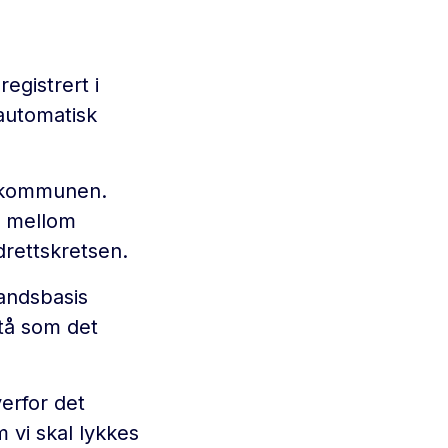
egistrert i
automatisk
 i kommunen.
, mellom
rettskretsen.
andsbasis
tå som det
erfor det
 vi skal lykkes