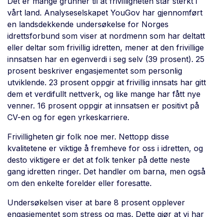
Det er mange grunner til at frivilligheten står sterkt i
vårt land. Analyseselskapet YouGov har gjennomført
en landsdekkende undersøkelse for Norges
idrettsforbund som viser at nordmenn som har deltatt
eller deltar som frivillig idretten, mener at den frivillige
innsatsen har en egenverdi i seg selv (39 prosent). 25
prosent beskriver engasjementet som personlig
utviklende. 23 prosent oppgir at frivillig innsats har gitt
dem et verdifullt nettverk, og like mange har fått nye
venner. 16 prosent oppgir at innsatsen er positivt på
CV-en og for egen yrkeskarriere.
Frivilligheten gir folk noe mer. Nettopp disse
kvalitetene er viktige å fremheve for oss i idretten, og
desto viktigere er det at folk tenker på dette neste
gang idretten ringer. Det handler om barna, men også
om den enkelte forelder eller foresatte.
Undersøkelsen viser at bare 8 prosent opplever
engasjementet som stress og mas. Dette gjør at vi har