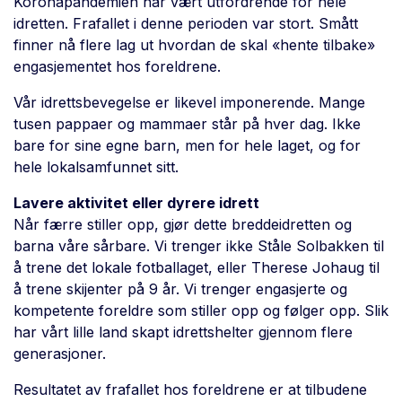
Koronapandemien har vært utfordrende for hele
idretten. Frafallet i denne perioden var stort. Smått
finner nå flere lag ut hvordan de skal «hente tilbake»
engasjementet hos foreldrene.
Vår idrettsbevegelse er likevel imponerende. Mange
tusen pappaer og mammaer står på hver dag. Ikke
bare for sine egne barn, men for hele laget, og for
hele lokalsamfunnet sitt.
Lavere aktivitet eller dyrere idrett
Når færre stiller opp, gjør dette breddeidretten og
barna våre sårbare. Vi trenger ikke Ståle Solbakken til
å trene det lokale fotballaget, eller Therese Johaug til
å trene skijenter på 9 år. Vi trenger engasjerte og
kompetente foreldre som stiller opp og følger opp. Slik
har vårt lille land skapt idrettshelter gjennom flere
generasjoner.
Resultatet av frafallet hos foreldrene er at tilbudene