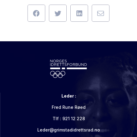
Leder :
Fred Rune Røed
Tlf : 921 12 228
Leder@grimstadidrettsrad.no