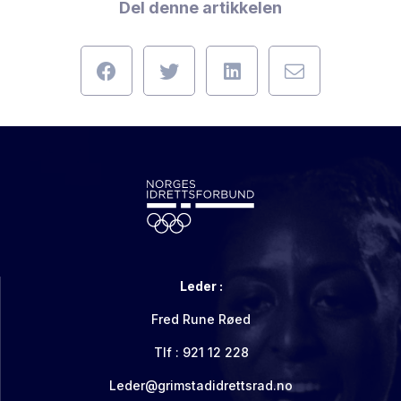
Del denne artikkelen
Leder :
Fred Rune Røed
Tlf : 921 12 228
Leder@grimstadidrettsrad.no