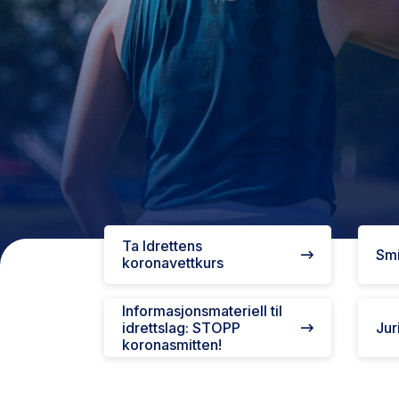
Ta Idrettens
Smi
koronavettkurs
Informasjonsmateriell til
idrettslag: STOPP
Jur
koronasmitten!