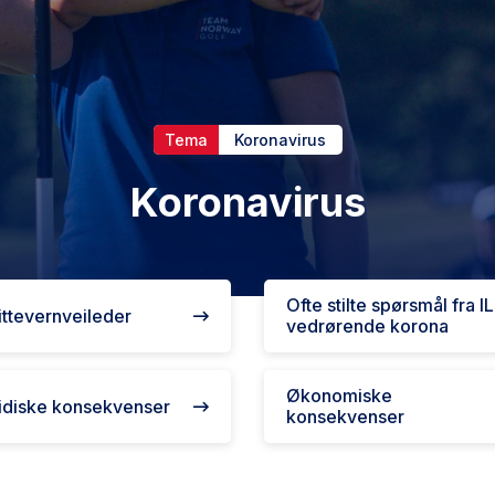
Tema
Koronavirus
Koronavirus
Ofte stilte spørsmål fra IL
ttevernveileder
vedrørende korona
Økonomiske
idiske konsekvenser
konsekvenser