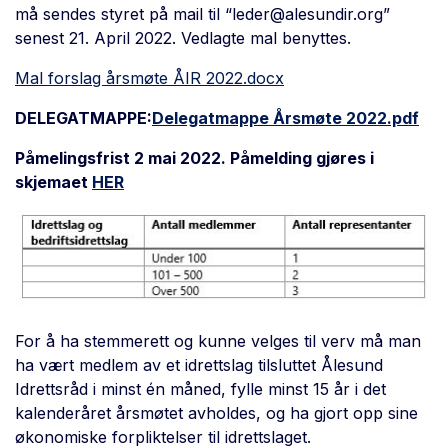
må sendes styret på mail til “
leder@alesundir.org
”
senest 21. April 2022. Vedlagte mal benyttes.
Mal forslag årsmøte ÅIR 2022.docx
DELEGATMAPPE:
Delegatmappe Årsmøte 2022.pdf
Påmelingsfrist 2 mai 2022.
Påmelding gjøres i
skjemaet
HER
For å ha stemmerett og kunne velges til verv
må
man
ha
vært
medlem av et idrettslag tilsluttet
Ålesund
I
drettsråd i minst é
n måned,
fyl
le minst
15 år
i det
kalenderåret årsmøtet avholdes
, og ha
gjort opp sine
økonomiske forpliktelser til idrettslaget
.