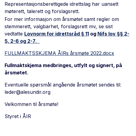
Representasjonsberettigede idrettslag har
uansett
møte
rett, talerett
og forsla
gsrett.
For mer informasjon om årsmøtet samt regler om
stemmerett, valgbarhet, forslagsrett mv, se sist
vedtatte
Lovnorm for idrettsråd § 11
og
Nifs lov §§ 2-
5, 2-6 og 2-7
.
FULLMAKTSSKJEMA ÅIRs årsmøte 2022.docx
Fullmaktskjema medbringes, utfylt og signert, på
årsmøtet
.
Eventuelle spørsmål angående årsmøtet sendes til
:
leder@alesundir.org
Velkommen til årsmøte!
Styret i ÅIR