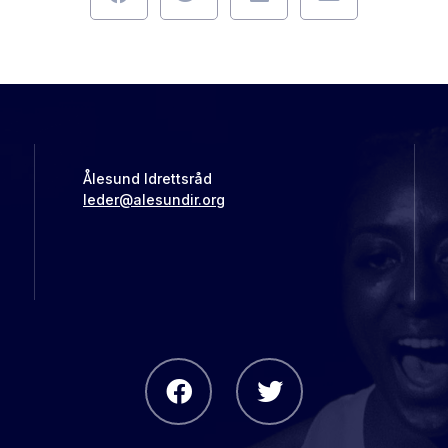
Ålesund Idrettsråd
leder@alesundir.org