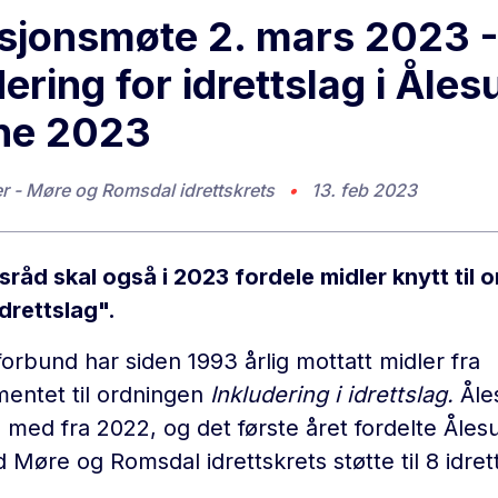
sjonsmøte 2. mars 2023 -
udering for idrettslag i Åle
e 2023
r - Møre og Romsdal idrettskrets
•
13. feb 2023
sråd skal også i 2023 fordele midler knytt til 
idrettslag".
orbund har siden 1993 årlig mottatt midler fra
entet til ordningen
Inkludering i idrettslag.
Åle
d fra 2022, og det første året fordelte Ålesun
Møre og Romsdal idrettskrets støtte til 8 idre