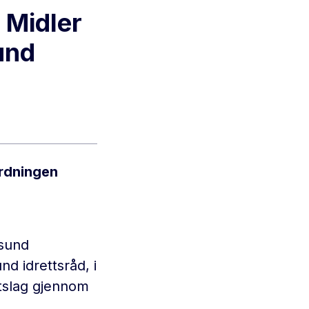
 Midler
sund
ordningen
sund
d idrettsråd, i
ttslag gjennom