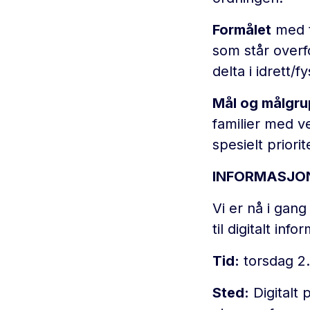
Formålet
med t
som står overf
delta i idrett/fy
Mål og målgru
familier med v
spesielt priorit
INFORMASJO
Vi er nå i gang
til digitalt in
Tid:
torsdag 2.
Sted:
Digitalt 