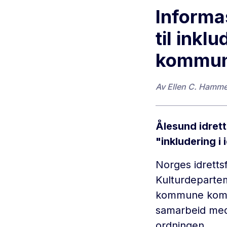
Informa
til inkl
kommun
Av
Ellen C. Hamme
Ålesund idrett
"inkludering i 
Norges idrettsf
Kulturdepartem
kommune kom me
samarbeid med 
ordningen.