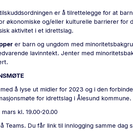
ilskuddsordningen er å tilrettelegge for at ba
or økonomiske og/eller kulturelle barrierer for 
sisk aktivitet i et idrettslag.
pper
er barn og ungdom med minoritetsbakgrun
edvarende lavinntekt. Jenter med minoritetsba
ert.
NSMØTE
 med å lyse ut midler for 2023 og i den forbindel
formasjonsmøte for idrettslag i Ålesund kommune.
 mars kl. 19.00-20.00
på Teams. Du får link til innlogging samme dag