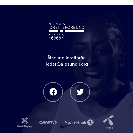
Ålesund Idrettsråd
leder@alesundir.org