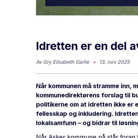
Idretten er en del 
Av
Gry Elisabeth Garlie
•
13. nov 2025
Når kommunen må stramme inn, må 
kommunedirektørens forslag til bu
politikerne om at idretten ikke er 
fellesskap og inkludering. Idrette
lokalsamfunn – og bidrar til løsni
Når Asker kommune nå står foran tø