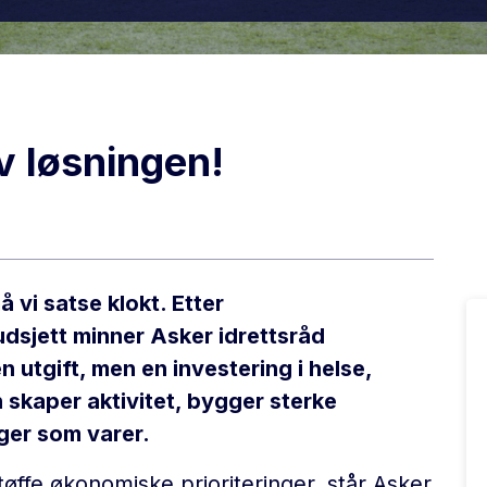
av løsningen!
vi satse klokt. Etter
dsjett minner Asker idrettsråd
en utgift, men en investering i helse,
n skaper aktivitet, bygger sterke
nger som varer.
ffe økonomiske prioriteringer, står Asker