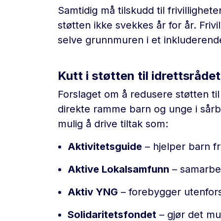
Samtidig må tilskudd til frivillighet
støtten ikke svekkes år for år. Frivi
selve grunnmuren i et inkluderend
Kutt i støtten til idrettsrå
Forslaget om å redusere støtten ti
direkte ramme barn og unge i sårba
mulig å drive tiltak som:
Aktivitetsguide
– hjelper barn fra
Aktive Lokalsamfunn
– samarbei
Aktiv YNG
– forebygger utenfor
Solidaritetsfondet
– gjør det mu