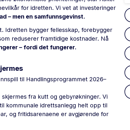
vilkår for idretten. Vi vet at investeringer
nad – men en samfunnsgevinst.
ant. Idretten bygger fellesskap, forebygger
 som reduserer framtidige kostnader. Nå
ngerer – fordi det fungerer.
kjermes
e innspill til Handlingsprogrammet 2026–
skjermes fra kutt og gebyrøkninger. Vi
til kommunale idrettsanlegg helt opp til
ar, og fritidsarenaene er avgjørende for