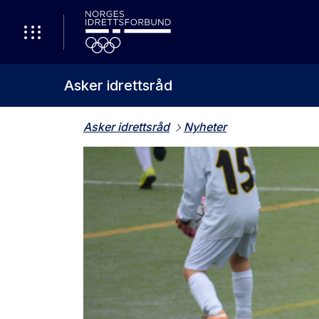
Asker idrettsråd
Asker idrettsråd
Nyheter