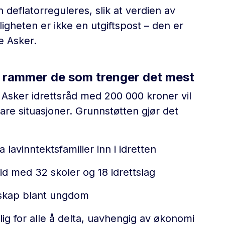
en deflatorreguleres, slik at verdien av
lligheten er ikke en utgiftspost – den er
e Asker.
det rammer de som trenger det mest
l Asker idrettsråd med 200 000 kroner vil
re situasjoner. Grunnstøtten gjør det
 lavinntektsfamilier inn i idretten
d med 32 skoler og 18 idrettslag
skap blant ungdom
lig for alle å delta, uavhengig av økonomi