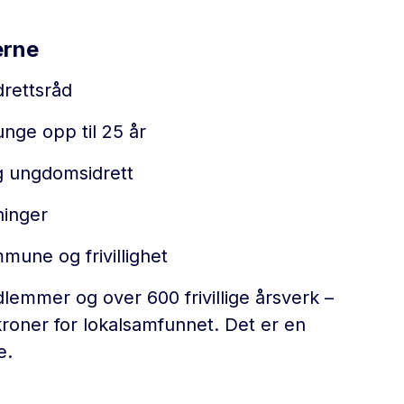
erne
idrettsråd
unge opp til 25 år
g ungdomsidrett
ninger
une og frivillighet
lemmer og over 600 frivillige årsverk –
kroner for lokalsamfunnet. Det er en
e.