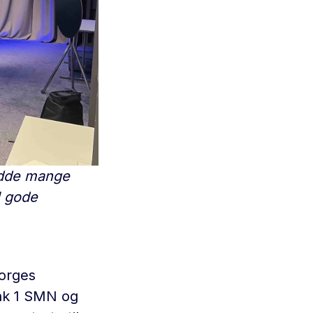
hadde mange
l gode
orges
nk 1 SMN og