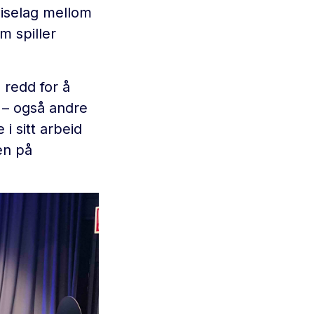
eiselag mellom
m spiller
 redd for å
r – også andre
i sitt arbeid
en på