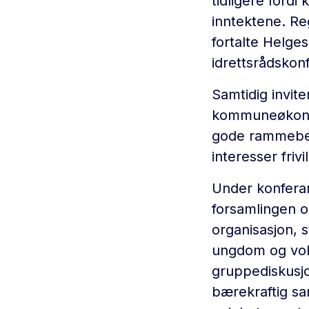
tidligere ford
inntektene. Reg
fortalte Helge
idrettsrådsko
Samtidig invit
kommuneøkonom
gode rammebet
interesser friv
Under konferans
forsamlingen og
organisasjon, 
ungdom og voks
gruppediskusjo
bærekraftig sa