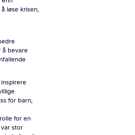
e enn
 å løse krisen,
 bedre
 å bevare
nfallende
 inspirere
illige
ss for barn,
olle for en
var stor