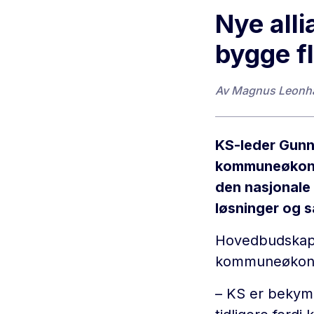
Nye alli
bygge fl
Av
Magnus Leonh
KS-leder Gunn
kommuneøkonom
den nasjonale
løsninger og 
Hovedbudskapet
kommuneøkon
– KS er bekym