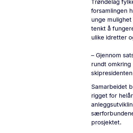
Trøndelag fyl
forsamlingen h
unge mulighet t
tenkt å funger
ulike idretter
– Gjennom satsi
rundt omkring 
skipresidenten
Samarbeidet b
rigget for helå
anleggsutvikli
særforbundene 
prosjektet.