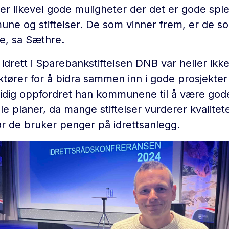
 ser likevel gode muligheter der det er gode spl
une og stiftelser. De som vinner frem, er de so
e, sa Sæthre.
idrett i Sparebankstiftelsen DNB var heller ikke
aktører for å bidra sammen inn i gode prosjekte
mtidig oppfordret han kommunene til å være gode 
planer, da mange stiftelser vurderer kvalitet
ør de bruker penger på idrettsanlegg.