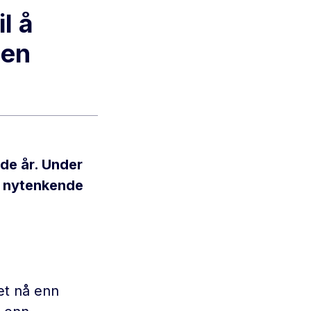
l å
den
de år. Under
e nytenkende
et nå enn