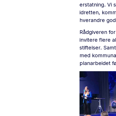
erstatning. Vi
idretten, komm
hverandre god
Rådgiveren for 
invitere flere 
stiftelser. Sa
med kommunale 
planarbeidet f