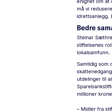
enighet om at d
må vi redusere
idrettsanlegg.
Bedre sama
Steinar Sæthre
stiftelsenes ro
lokalsamfunn.
Samtidig som o
skattenedgang,
utdelinger til 
Sparebankstifte
millioner krone
– Midler fra s