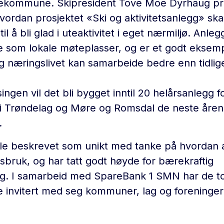
kekommune. Skipresident Tove Moe Dyrhaug pre
vordan prosjektet «Ski og aktivitetsanlegg» ska
il å bli glad i uteaktivitet i eget nærmiljø. Anl
e som lokale møteplasser, og er et godt eksem
 og næringslivet kan samarbeide bedre enn tidlig
ngen vil det bli bygget inntil 20 helårsanlegg f
i Trøndelag og Møre og Romsdal de neste årene
.
le beskrevet som unikt med tanke på hvordan 
rsbruk, og har tatt godt høyde for bærekraftig
ng. I samarbeid med SpareBank 1 SMN har de t
invitert med seg kommuner, lag og foreninger ti