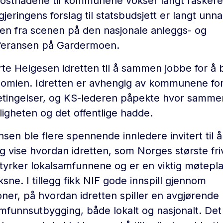
i kostnadene til kommunene vokser langt rasker
jeringens forslag til statsbudsjett er langt unna
sen fra scenen på den nasjonale anleggs- og
nferansen på Gardermoen.
erte Helgesen idretten til å sammen jobbe for å
ien. Idretten er avhengig av kommunene for
ingelser, og KS-lederen påpekte hvor samme
illigheten og det offentlige hadde.
en ble flere spennende innledere invitert til å
 vise hvordan idretten, som Norges største friv
styrker lokalsamfunnene og er en viktig møtepla
ne. I tillegg fikk NIF gode innspill gjennom
ner, på hvordan idretten spiller en avgjørende r
mfunnsutbygging, både lokalt og nasjonalt. Det 