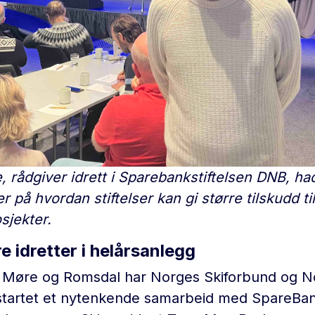
, rådgiver idrett i Sparebankstiftelsen DNB, 
 på hvordan stiftelser kan gi større tilskudd ti
sjekter.
e idretter i helårsanlegg
g Møre og Romsdal har Norges Skiforbund og N
startet et nytenkende samarbeid med SpareBa