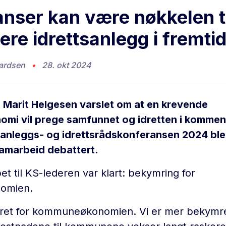
anser kan være nøkkelen ti
ere idrettsanlegg i fremti
ardsen
•
28. okt 2024
 Marit Helgesen varslet om at en krevende
i vil prege samfunnet og idretten i kommen
 anleggs- og idrettsrådskonferansen 2024 bl
samarbeid debattert.
 til KS-lederen var klart: bekymring for
omien.
ret for kommuneøkonomien. Vi er mer bekymr