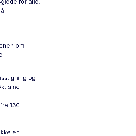
glede for alle,
på
scenen om
e
isstigning og
kt sine
 fra 130
ikke en