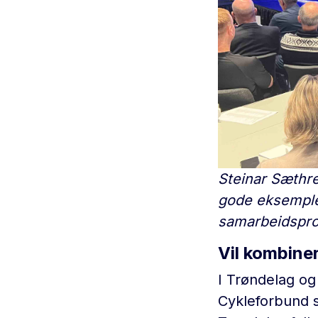
Steinar Sæthre
gode eksempler
samarbeidspro
Vil kombiner
I Trøndelag o
Cykleforbund 