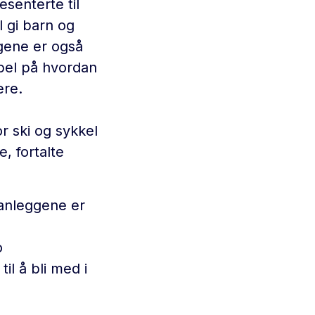
senterte til
l gi barn og
eggene er også
pel på hvordan
ere.
or ski og sykkel
, fortalte
anleggene er
o
l å bli med i