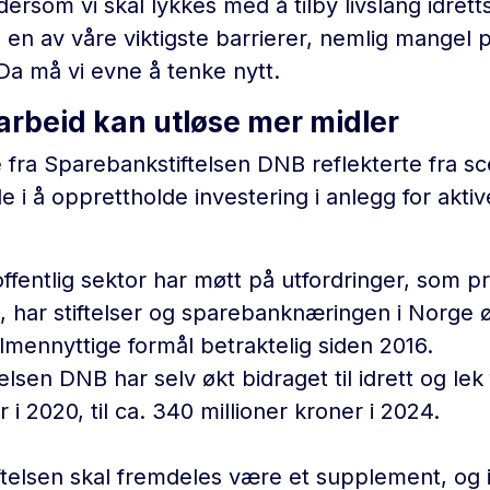
ersom vi skal lykkes med å tilby livslang idretts
 en av våre viktigste barrierer, nemlig mangel 
 Da må vi evne å tenke nytt.
rbeid kan utløse mer midler
 fra Sparebankstiftelsen DNB reflekterte fra 
lle i å opprettholde investering i anlegg for aktiv
ffentlig sektor har møtt på utfordringer, som pr
 har stiftelser og sparebanknæringen i Norge ø
allmennyttige formål betraktelig siden 2016.
lsen DNB har selv økt bidraget til idrett og lek
r i 2020, til ca. 340 millioner kroner i 2024.
tiftelsen skal fremdeles være et supplement, og 