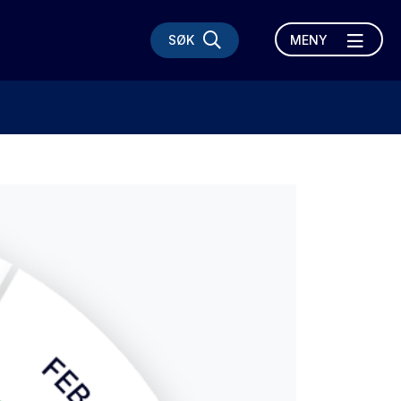
SØK
MENY