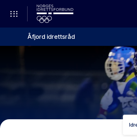
Åfjord idrettsråd
Idr