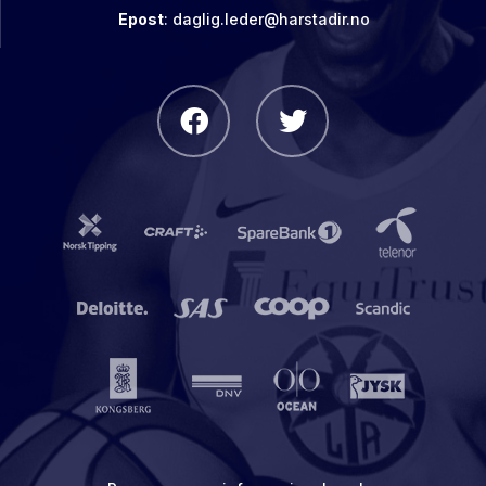
Epost
:
daglig.leder@harstadir.no