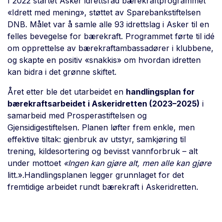
I 2022 startet Asker idrettsråd bærekraftprogrammet
«Idrett med mening», støttet av Sparebankstiftelsen
DNB. Målet var å samle alle 93 idrettslag i Asker til en
felles bevegelse for bærekraft. Programmet førte til idé
om opprettelse av bærekraftambassadører i klubbene,
og skapte en positiv «snakkis» om hvordan idretten
kan bidra i det grønne skiftet.
Året etter ble det utarbeidet en
handlingsplan for
bærekraftsarbeidet i Askeridretten (2023–2025)
i
samarbeid med Prosperastiftelsen og
Gjensidigestiftelsen. Planen løfter frem enkle, men
effektive tiltak: gjenbruk av utstyr, samkjøring til
trening, kildesortering og bevisst vannforbruk – alt
under mottoet
«Ingen kan gjøre alt, men alle kan gjøre
litt.».Handlingsplanen legger grunnlaget for det
fremtidige arbeidet rundt bærekraft i Askeridretten.